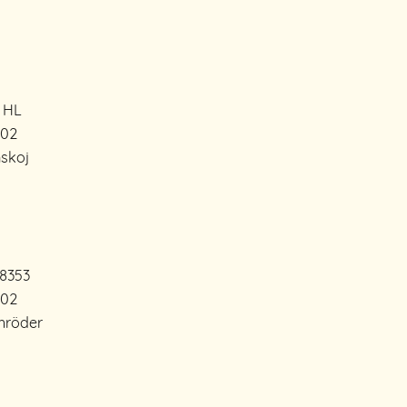
 HL
302
skoj
8353
302
hröder