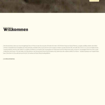
Willkommen
Der Strandsalon Lübeck ist eine einzigartige Oase im Herzen der historischen Altstadt. Mit über 1.300 Tonnen feinstem Sand, Palmen, Lounges und Bars direkt am Hafen
vereint er entspanntes Strandflair mit einer beeindruckenden Kulisse aus historischen Kränen, Schiffen und den Türmen der Altstadt. Die Vision ist es, ein unvergessliches
Urlaubserlebnis mitten in der Stadt zu schaffen. Kulinarisch verwöhnt der Strandsalon mit Klassikern wie Fischbrötchen und Currywurst, knusprigen Flammkuchen sowie
Grillbuffets bei Events. Mit viel Liebe zum Detail bietet der Strandsalon Raum für Entspannung, Lebensfreude und besondere Momente – ob beim Relaxen auf Liegestühlen,
beim Abkühlen im Pool oder bei sportlichen Aktivitäten auf dem Beachvolleyballfeld.
Location entdecken