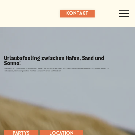
Kontakt
Urlaubsfeeling zwischen Hafen, Sand und
Sonne!
Erlebe echtes Urlaubsfeeling im Strandsalon Lübeck – mit Sand unter den Füßen, maritimem Flair und atemberaubenden Sonnenuntergängen. Ob
entspannen, feiern oder genießen – hier fühlt sich jeder Moment wie Urlaub an!
Partys
Location